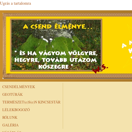
Ugrás a tartalomra
CSENDÉLMÉNYEK
GEOTÚRÁK
TERMÉSZET(e)S(e)N KINCSESTÁR
LÉLEKBOGOZÓ
RÓLUNK
GALÉRIA