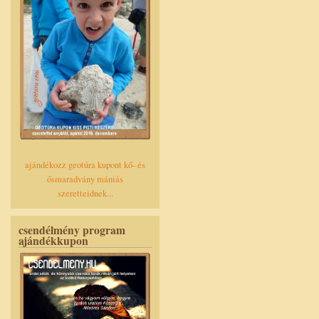
ajándékozz geotúra kupont kő- és
ősmaradvány mániás
szeretteidnek...
csendélmény program
ajándékkupon