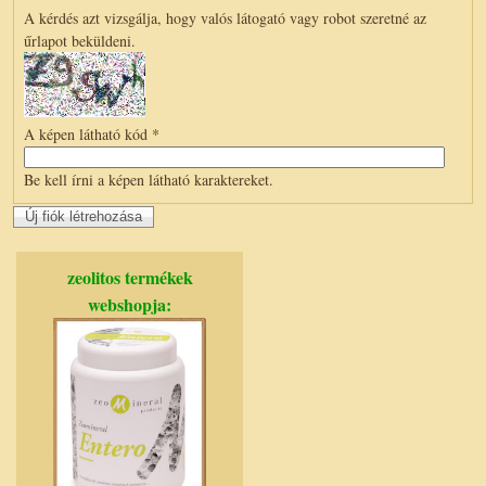
A kérdés azt vizsgálja, hogy valós látogató vagy robot szeretné az
űrlapot beküldeni.
A képen látható kód
*
Be kell írni a képen látható karaktereket.
zeolitos termékek
webshopja: