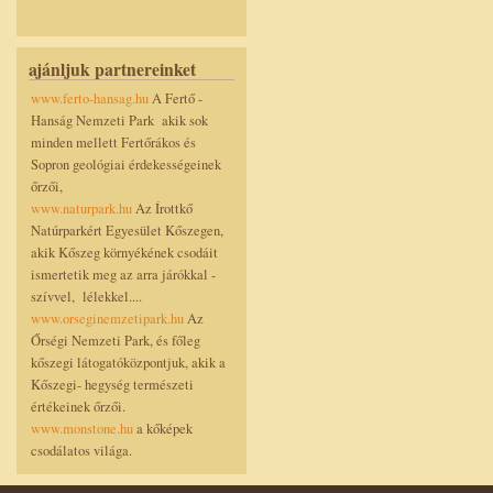
ajánljuk partnereinket
www.ferto-hansag.hu
A Fertő -
Hanság Nemzeti Park akik sok
minden mellett Fertőrákos és
Sopron geológiai érdekességeinek
őrzői,
www.naturpark.hu
Az Írottkő
Natúrparkért Egyesület Kőszegen,
akik Kőszeg környékének csodáit
ismertetik meg az arra járókkal -
szívvel, lélekkel....
www.orseginemzetipark.hu
Az
Őrségi Nemzeti Park, és főleg
kőszegi látogatóközpontjuk, akik a
Kőszegi- hegység természeti
értékeinek őrzői.
www.monstone.hu
a kőképek
csodálatos világa.