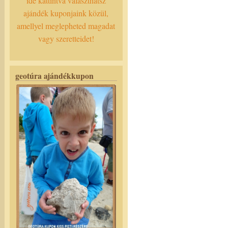
ide kattintva választhatsz
ajándék kuponjaink közül,
amellyel meglepheted magadat
vagy szeretteidet!
geotúra ajándékkupon