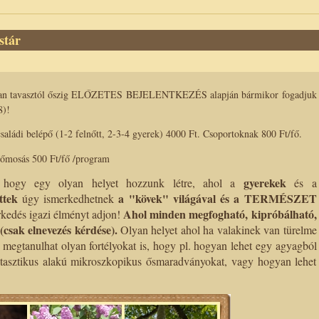
stár
an tavasztól őszig ELŐZETES BEJELENTKEZÉS alapján bármikor fogadjuk
8)!
saládi belépő (1-2 felnőtt, 2-3-4 gyerek) 4000 Ft.
Csoportoknak 800 Ft/fő.
akőmosás
500 Ft/fő /program
gyerekek
, hogy egy olyan helyet hozzunk létre, ahol a
és a
ttek
a "kövek" világával és a TERMÉSZET
úgy ismerkedhetnek
Ahol minden megfogható, kipróbálható,
rkedés igazi élményt adjon!
 (csak elnevezés kérdése).
Olyan helyet ahol ha valakinek van türelme
 megtanulhat olyan fortélyokat is, hogy pl. hogyan lehet egy agyagból
antasztikus alakú mikroszkopikus ősmaradványokat, vagy hogyan lehet
.