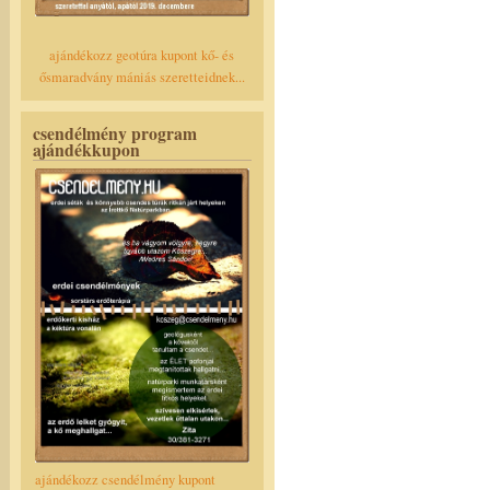
ajándékozz geotúra kupont kő- és
ősmaradvány mániás szeretteidnek...
csendélmény program
ajándékkupon
ajándékozz csendélmény kupont