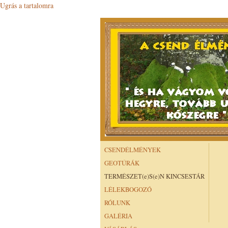
Ugrás a tartalomra
CSENDÉLMÉNYEK
GEOTÚRÁK
TERMÉSZET(e)S(e)N KINCSESTÁR
LÉLEKBOGOZÓ
RÓLUNK
GALÉRIA