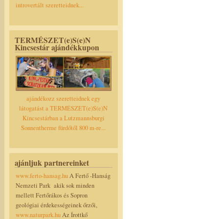
introvertált szeretteidnek...
TERMÉSZET(e)S(e)N
Kincsestár ajándékkupon
ajándékozz szeretteidnek egy
látogatást a TERMÉSZET(e)S(e)N
Kincsestárban a Lutzmannsburgi
Sonnentherme fürdőtől 800 m-re...
ajánljuk partnereinket
www.ferto-hansag.hu
A Fertő -Hanság
Nemzeti Park akik sok minden
mellett Fertőrákos és Sopron
geológiai érdekességeinek őrzői,
www.naturpark.hu
Az Írottkő