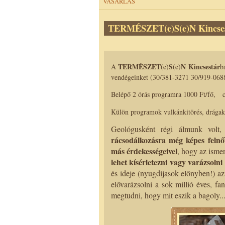
VÁSÁRLÁS
TERMÉSZET(e)S(e)N Kincse
TERMÉSZET
S
N
Kincsestár
A
(e)
(e)
b
vendégeinket (30/381-3271 30/919-068
Belépő 2 órás programra 1000 Ft/fő,
c
Külön programok
vulkánkitörés, drág
Geológusként régi álmunk volt
rácsodálkozásra még képes felnő
más érdekességeivel
, hogy az isme
lehet kísérletezni vagy varázsolni
és ideje (nyugdíjasok előnyben!) az
elővarázsolni a sok millió éves, f
megtudni, hogy mit eszik a bagoly..