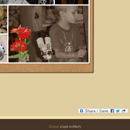
Drupal
alapú webhely