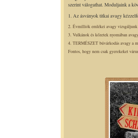
szerint válogathat. Moduljaink a kö
1. Az ásványok titkai avagy kézzelf
2. Évmilliók emlékei avagy vizsgáljun
3. Vulkánok és kőzetek nyomában avagy
4. TERMÉSZET búvárkodás avagy a mai é
Fontos, hogy nem csak gyerekeket várun