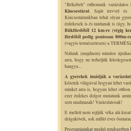
"Békebeli" otthonunk varázslatos
Kincsestárat
. Saját tervvel és 
Kincsestárunkban tehát olyan gyer
érdekesek is és tanítanak is (úgy,
Bükfürdőtől 12 km-re (végig ke
fürdőtől pedig pontosan 800m-r
(vagyis természetesen) a TERMÉSZ
Nálunk (majdnem) minden újrahasz
arra, hogy ne terheljük felesleges
hangya...
A gyerekek imádják a varázslat
kőzetek világával hogyan lehet vará
minket arra is, hogyan lehet otthon
ezer érdekes dolgot mutatunk ami
sem unalmasak! Varázslatosak!
E mellett nem rejtjük véka alá krea
drágakövek, sok millió éves ősmarad
Programjainkat modul rendszerben k