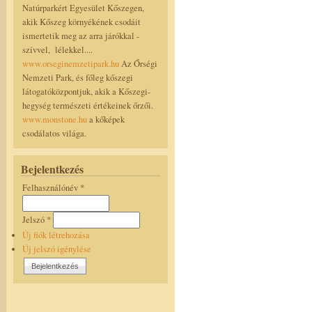
Natúrparkért Egyesület Kőszegen,
akik Kőszeg környékének csodáit
ismertetik meg az arra járókkal -
szívvel, lélekkel....
www.orseginemzetipark.hu
Az Őrségi
Nemzeti Park, és főleg kőszegi
látogatóközpontjuk, akik a Kőszegi-
hegység természeti értékeinek őrzői.
www.monstone.hu
a kőképek
csodálatos világa.
Bejelentkezés
Felhasználónév
*
Jelszó
*
Új fiók létrehozása
Új jelszó igénylése