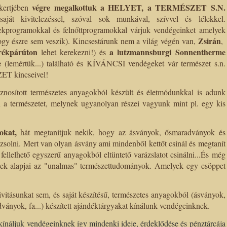
végre megalkottuk a HELYET, a TERMÉSZET S.N.
 kertjében
saját kivitelezéssel, szóval sok munkával, szívvel és lélekkel.
ekprogramokkal és felnőttprogramokkal várjuk vendégeinket amelyek
Zsirán
 hogy észre sem veszik). Kincsestárunk nem a világ végén van,
,
rékpárúton
a lutzmannsburgi Sonnentherme
lehet kerekezni!) és
e
(lemértük...) található és KÍVÁNCSI vendégeket vár természet s.n.
ET kincseivel!
nosított természetes anyagokból készült és életmódunkkal is adunk
en a természetet, melynek ugyanolyan részei vagyunk mint pl. egy kis
okat,
hát megtanítjuk nekik, hogy az ásványok, ősmaradványok és
zsolni. Mert van olyan ásvány ami mindenből kettőt csinál és megtanít
 fellelhető egyszerű anyagokból eltüntető varázslatot csinálni...És még
nek alapjai az "unalmas" természettudományok. Amelyek egy csöppet
tivitásunkat sem, és saját készítésű, természetes anyagokból (ásványok,
ványok, fa...) készített ajándéktárgyakat kínálunk vendégeinknek.
ínáljuk vendégeinknek így mindenki ideje, érdeklődése és pénztárcája