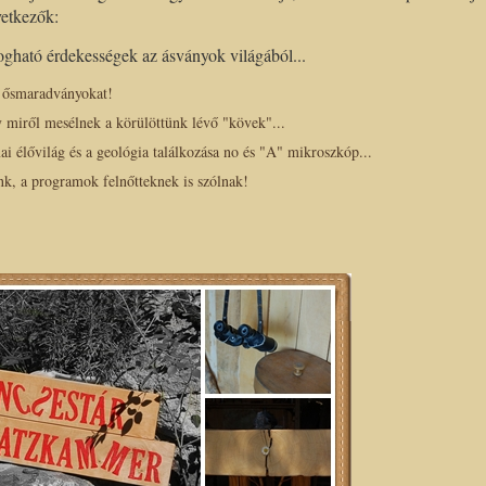
vetkezők:
ogható érdekességek az ásványok világából...
k ősmaradványokat!
 miről mesélnek a körülöttünk lévő "kövek"...
lővilág és a geológia találkozása no és "A" mikroszkóp...
k, a programok felnőtteknek is szólnak!