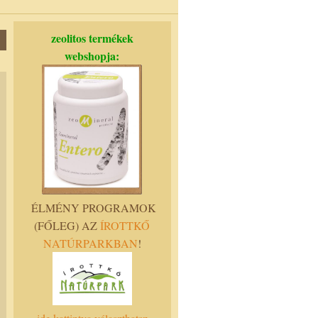
zeolitos termékek
webshopja:
ÉLMÉNY PROGRAMOK
(FŐLEG) AZ
ÍROTTKŐ
NATÚRPARKBAN
!