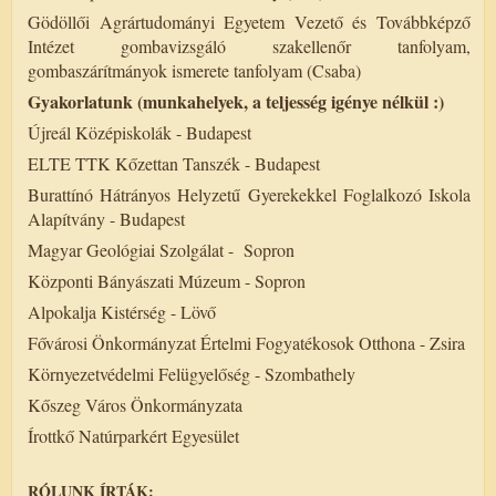
Gödöllői Agrártudományi Egyetem Vezető és Továbbképző
Intézet gombavizsgáló szakellenőr tanfolyam,
gombaszárítmányok ismerete tanfolyam (Csaba)
Gyakorlatunk (munkahelyek, a teljesség igénye nélkül :)
Újreál Középiskolák - Budapest
ELTE TTK Kőzettan Tanszék - Budapest
Burattínó Hátrányos Helyzetű Gyerekekkel Foglalkozó Iskola
Alapítvány - Budapest
Magyar Geológiai Szolgálat - Sopron
Központi Bányászati Múzeum - Sopron
Alpokalja Kistérség - Lövő
Fővárosi Önkormányzat Értelmi Fogyatékosok Otthona - Zsira
Környezetvédelmi Felügyelőség - Szombathely
Kőszeg Város Önkormányzata
Írottkő Natúrparkért Egyesület
RÓLUNK ÍRTÁK: