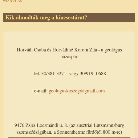
VÁSÁRLÁS
Kik álmodták meg a kincsestárat?
Horváth Csaba és Horváthné Korom Zita - a geológus
házaspár.
tel: 30/381-3271 vagy 30/919- 0688
e-mail:
geologuskoszeg@gmail.com
9476 Zsira Locsmándi u. 8. (az ausztriai Lutzmannsburg
szomszédságában, a Sonnentherme fürdőtől 800 m-re)