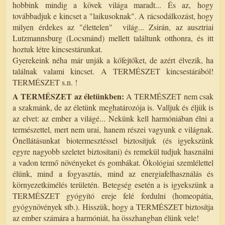
hobbink mindig a kövek világa maradt... És az, hogy
továbbadjuk e kincset a "laikusoknak". A rácsodálkozást, hogy
milyen érdekes az "élettelen" világ... Zsirán, az ausztriai
Lutzmannsburg (Locsmánd) mellett találtunk otthonra, és itt
hoztuk létre kincsestárunkat.
Gyerekeink néha már unják a kőfejtőket, de azért élvezik, ha
találnak valami kincset. A TERMÉSZET kincsestárából!
TERMÉSZET s.n. !
A TERMÉSZET az életünkben:
A TERMÉSZET nem csak
a szakmánk, de az életünk meghatározója is. Valljuk és éljük is
az elvet: az ember a világé... Nekünk kell harmóniában élni a
természettel, mert nem urai, hanem részei vagyunk e világnak.
Önellátásunkat biotermesztéssel biztosítjuk (és igyekszünk
egyre nagyobb szeletet biztosítani) és remekül tudjuk használni
a vadon termő növényeket és gombákat. Ökológiai szemlélettel
élünk, mind a fogyasztás, mind az energiafelhasználás és
környezetkímélés területén. Betegség esetén a is igyekszünk a
TERMÉSZET gyógyító ereje felé fordulni (homeopátia,
gyógynövények stb.). Hisszük, hogy a TERMÉSZET biztosítja
az ember számára a harmóniát, ha összhangban élünk vele!