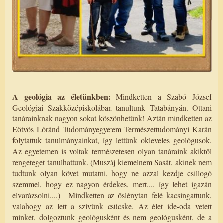
A geológia az életünkben:
Mindketten a Szabó József
Geológiai Szakközépiskolában tanultunk Tatabányán. Ottani
tanárainknak nagyon sokat köszönhetünk! Aztán mindketten az
Eötvös Lóránd Tudományegyetem Természettudományi Karán
folytattuk tanulmányainkat, így lettünk okleveles geológusok.
Az egyetemen is voltak természetesen olyan tanáraink akiktől
rengeteget tanulhattunk. (Muszáj kiemelnem Sasát, akinek nem
tudtunk olyan követ mutatni, hogy ne azzal kezdje csillogó
szemmel, hogy ez nagyon érdekes, mert.... így lehet igazán
elvarázsolni....) Mindketten az őslénytan felé kacsingattunk,
valahogy az lett a szívünk csücske. Az élet ide-oda vetett
minket, dolgoztunk geológusként és nem geológusként, de a