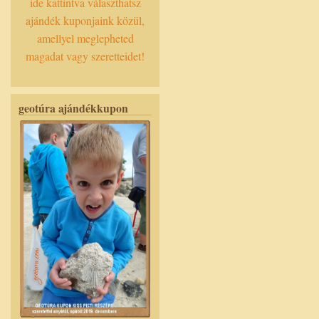
ide kattintva választhatsz
ajándék kuponjaink közül,
amellyel meglepheted
magadat vagy szeretteidet!
geotúra ajándékkupon