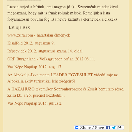
Lassan terjed a hírünk, ami nagyon jó :) ! Szeretnénk mindenkivel
megosztani, hogy mit is írnak rólunk mások. Reméljük a lista
folyamatosan bővülni fog...(a névre kattintva elérhetőek a cikkek)
Ezt írja a(z):
www.zsira.com - határtalan élmények
Kisalföld 2012. augusztus 9.
Répcevidék 2012. augusztusi száma 14. oldal
ORF Burgenland - Volksgruppen.orf.at. 2012.08.11.
Vas Népe Napilap 2012. aug. 17.
Az Alpokalja-Ikva mente LEADER EGYESÜLET videófilmje az
Alpokalja aktív turisztikai lehetőségeiről
A HAZAHÚZÓ tévéműsor Sopronhorpácsot és Zsirát bemutató része.
Zsira kb. a 26. percnél kezdődik...
Vas Népe Napilap 2015. július 2.