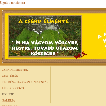
Ugrás a tartalomra
CSENDÉLMÉNYEK
GEOTÚRÁK
TERMÉSZET(e)S(e)N KINCSESTÁR
LÉLEKBOGOZÓ
RÓLUNK
GALÉRIA