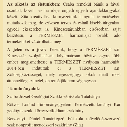
Az alkotás az életünkben:
Csaba remekül bánik a fával,
csonttal, kővel és ha ideje engedi egyedi ajándéktárgyakat
készít. Zita kreativitása környezetünk hangulat teremtésében
mutatkozik meg, de szívesen tervez és csinál kisebb tárgyakat,
egyedi ékszereket is. Kincsestárunkban elsősorban saját
készítésű, a TERMÉSZET harmóniáját tovább adó
termékeinket vásárolhatja meg!
A jelen és a jövő:
Tervünk, hogy a TERMÉSZET s.n.
Kincsestár szolgáltatásait folyamatosan bővítve egyre több
ember megismerhesse a TERMÉSZET nyújtotta harmóniát.
2014-ben indítuttuk el a TERMÉSZET s.n.
Zöldségközösséget, mely egészségügyi okok miatt most
átmenetileg szünetel, de reméljük nem véglegesen.
Tanulmányaink:
Szabó József Geológiai Szakközépiskola Tatabánya
Eötvös Lóránd Tudományegyetem Természettudományi Kar
geológus szak, környezetföldtani szakirány
Berzsenyi Dániel Tanárképző Főiskola művelődésszervező
szak nonprofit menedzseri szakirány (Zita)