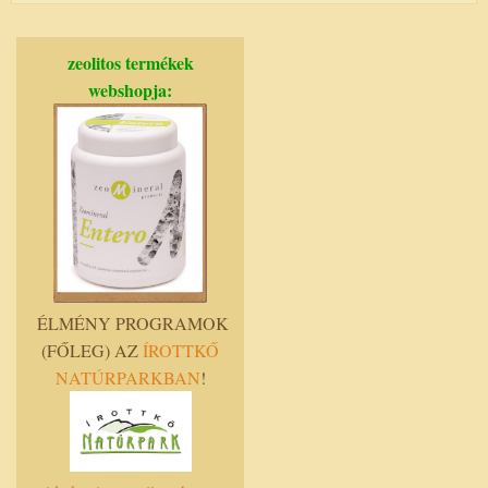
zeolitos termékek
webshopja:
ÉLMÉNY PROGRAMOK
(FŐLEG) AZ
ÍROTTKŐ
NATÚRPARKBAN
!