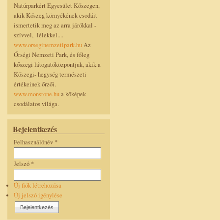
Natúrparkért Egyesület Kőszegen,
akik Kőszeg környékének csodáit
ismertetik meg az arra járókkal -
szívvel, lélekkel....
www.orseginemzetipark.hu
Az
Őrségi Nemzeti Park, és főleg
kőszegi látogatóközpontjuk, akik a
Kőszegi- hegység természeti
értékeinek őrzői.
www.monstone.hu
a kőképek
csodálatos világa.
Bejelentkezés
Felhasználónév
*
Jelszó
*
Új fiók létrehozása
Új jelszó igénylése