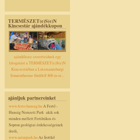
TERMÉSZET(e)S(e)N
Kincsestár ajándékkupon
ajándékozz szeretteidnek egy
látogatást a TERMÉSZET(e)S(e)N
Kincsestárban a Lutzmannsburgi
Sonnentherme fürdőtől 800 m-re...
ajánljuk partnereinket
www.ferto-hansag.hu
A Fertő -
Hanság Nemzeti Park akik sok
minden mellett Fertőrákos és
Sopron geológiai érdekességeinek
őrzői,
www.naturpark.hu
Az Írottkő